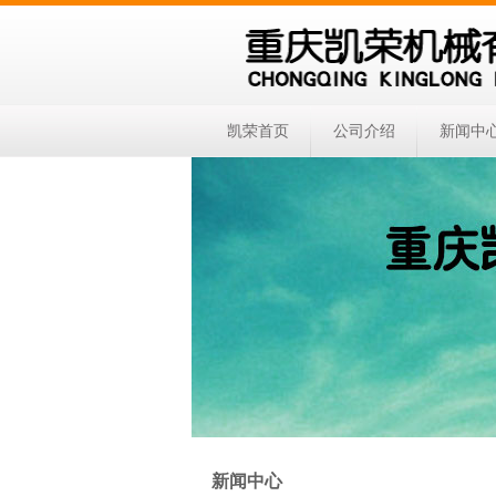
凯荣首页
公司介绍
新闻中
新闻中心