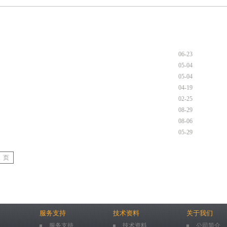
06-23
05-04
05-04
04-19
02-25
08-29
08-06
05-29
1
页
服务支持
技术资料
关于我们
服务支持
技术资料
公司简介