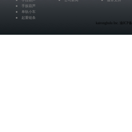
手拉葫芦
公司新闻
服务支持
手扳葫芦
单轨小车
起重链条
kaironghulu Inc. 渝IC