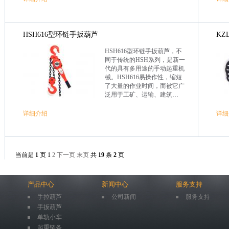
HSH616型环链手扳葫芦
KZ
HSH616型环链手扳葫芦，不
同于传统的HSH系列，是新一
代的具有多用途的手动起重机
械。HSH616易操作性，缩短
了大量的作业时间，而被它广
泛用于工矿、运输、建筑…
详细介绍
详细
当前是
1
页 1
2
下一页
末页
共
19
条
2
页
产品中心
新闻中心
服务支持
手拉葫芦
公司新闻
服务支持
手扳葫芦
单轨小车
起重链条