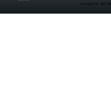
kaironghulu Inc. 渝IC